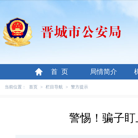
首 页
局情简介
当前位置：
首页
>
栏目导航
>
警方提示
警惕！骗子盯