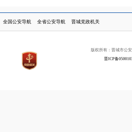
公安部
北京市
山西省公安厅
天津市
晋城市人民政府
太原市公安局
河北省
山西
全国公安导航
全省公安导航
晋城党政机关
内蒙古
辽宁省
阳泉市公安局
吉林省
长治市公安局
黑龙江省
上
版权所有：晋城市公安
江苏省
浙江省
朔州市公安局
安徽省
忻州市公安局
福建省
江西
晋ICP备050010
河南省
湖北省
临汾市公安局
湖南省
运城市公安局
广东省
广西
海南省
重庆市
四川省
贵州省
云南
西藏
陕西省
甘肃省
宁夏
新疆