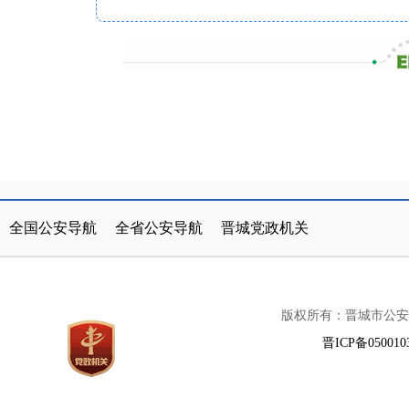
公安部
北京市
山西省公安厅
天津市
晋城市人民政府
太原市公安局
河北省
山西
全国公安导航
全省公安导航
晋城党政机关
内蒙古
辽宁省
阳泉市公安局
吉林省
长治市公安局
黑龙江省
上
版权所有：晋城市公安
江苏省
浙江省
朔州市公安局
安徽省
忻州市公安局
福建省
江西
晋ICP备050010
河南省
湖北省
临汾市公安局
湖南省
运城市公安局
广东省
广西