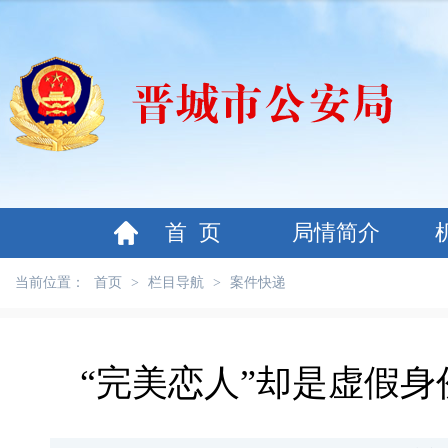
首 页
局情简介
当前位置：
首页
>
栏目导航
>
案件快递
“完美恋人”却是虚假