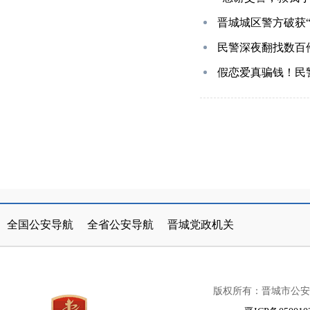
晋城城区警方破获“1
民警深夜翻找数百
假恋爱真骗钱！民
公安部
北京市
山西省公安厅
天津市
晋城市人民政府
太原市公安局
河北省
山西
全国公安导航
全省公安导航
晋城党政机关
内蒙古
辽宁省
阳泉市公安局
吉林省
长治市公安局
黑龙江省
上
版权所有：晋城市公安
江苏省
浙江省
朔州市公安局
安徽省
忻州市公安局
福建省
江西