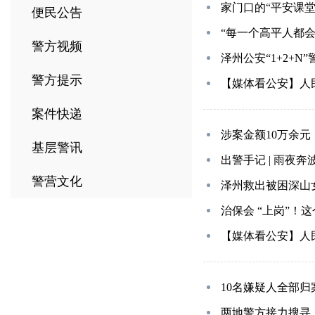
家门口的“平安课
便民公告
“每一个高平人都
警方视频
泽州公安“1+2+
警方提示
【媒体看公安】人民
案件快递
涉案金额10万余
基层警讯
出警手记 | 雨夜奔
警营文化
泽州救出被困深山
治保会 “上岗”！
【媒体看公安】人
10名嫌疑人全部
两地警方接力搜寻