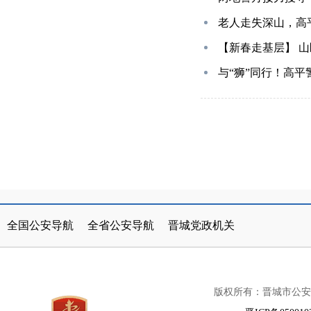
老人走失深山，高
【新春走基层】 山
与“狮”同行！高
公安部
北京市
山西省公安厅
天津市
晋城市人民政府
太原市公安局
河北省
山西
全国公安导航
全省公安导航
晋城党政机关
内蒙古
辽宁省
阳泉市公安局
吉林省
长治市公安局
黑龙江省
上
版权所有：晋城市公安
江苏省
浙江省
朔州市公安局
安徽省
忻州市公安局
福建省
江西